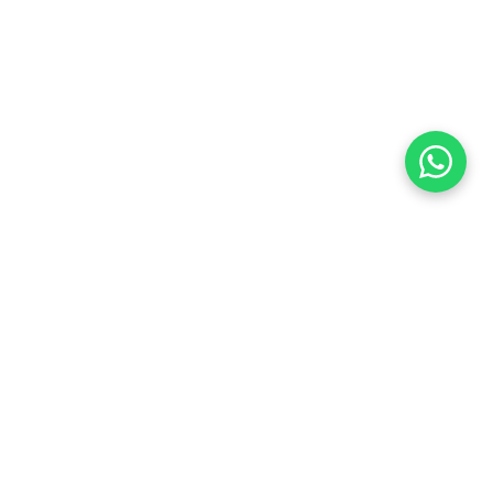
תחת הנושא הכללי של אקולוגיה של האוקיינוסים, הביתן
הישראלי בתערוכה הבינלאומית הקוריאנית חושף את
המבקרים לעולם המופלא והלא מוכר של הים, תוך שהוא
מציג את האנרגיה היצירתית של החברה הישראלית
במרדף אחר שימור האוקיינוס.